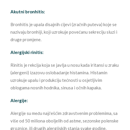
MOJA KLINIKA PLUS
Akutni bronhitis:
NOVOSTI
Bronhitis je upala disajnih cijevi (zračnih puteva) koje se
ZAPOSLENJE
nazivaju bronhiji, koji uzrokuje povećanu sekreciju sluzi i
EDUKACIJA
druge promjene.
Alergijski rinitis:
Rinitis je rekcija koja se javlja u nosu kada iritansi u zraku
(alergeni) izazovu oslobađanje histamina. Histamin
uzrokuje upalu i produkciju tećnosti u osjetljivim
oblogama nosnih hodnika, sinusa i očnih kapaka.
Alergije:
Alergije su među najčešćim zdravstvenim problemima, sa
više od 50 miliona oboljelih od astme, sezonske polenske
groznice, ili drugih alergijskih stanja svake godine.