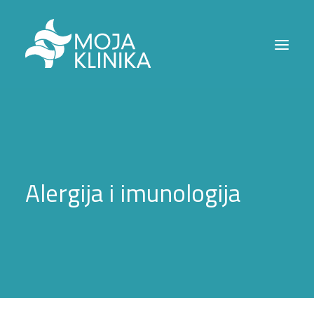
NASLOVNA
ODJELJENJA
BOLESTI
Alergija i imunologija
MOJA KLINIKA
KONTAKT
SEARCH
CJENOVNIK